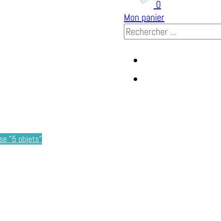
0
Mon panier
Rechercher
se "5 objets"