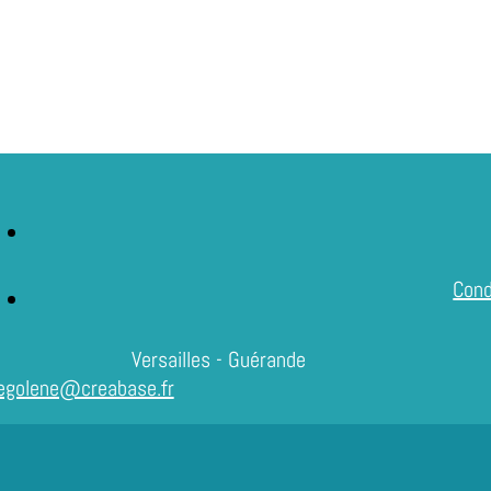
Cond
Versailles - Guérande
egolene@creabase.fr