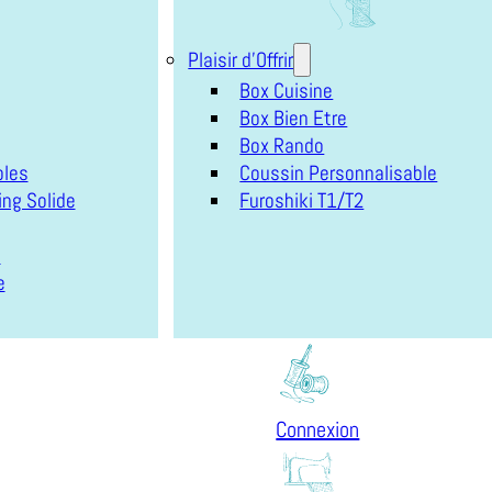
Plaisir d'Offrir
Box Cuisine
Box Bien Etre
Box Rando
bles
Coussin Personnalisable
ng Solide
Furoshiki T1/T2
e
e
Connexion