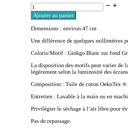
quantité
de
Ajouter au panier
Tapis
"Bien
Dimensions : environ 47 cm
au
Sec"
Une différence de quelques millimètres peu
Ginkgo
Gris
Coloris/Motif : Ginkgo Blanc sur fond G
La disposition des motifs peut varier de l
légèrement selon la luminosité des écrans
Composition : Toile de coton OekoTex ® 
Entretien : Lavable à la main ou en machi
Privilégier le séchage à l’air libre pour é
Pas de repassage.