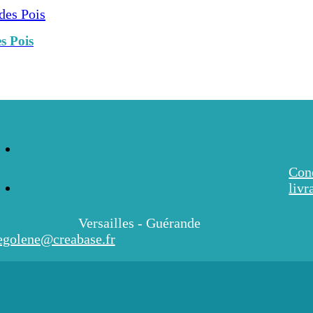
s Pois
Cond
livr
Versailles - Guérande
egolene@creabase.fr