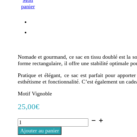
panier
Nomade et gourmand, ce sac en tissu doublé est la sol
forme rectangulaire, il offre une stabilité optimale po
Pratique et élégant, ce sac est parfait pour apporte
esthétisme et fonctionnalité. C’est également un cadeau
Motif Vignoble
25,00
€
quantité
de
Ajouter au panier
Sac