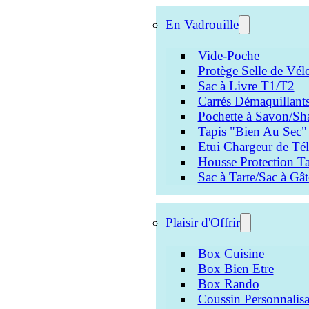
En Vadrouille
Vide-Poche
Protège Selle de Vél
Sac à Livre T1/T2
Carrés Démaquillant
Pochette à Savon/Sh
Tapis "Bien Au Sec"
Etui Chargeur de Té
Housse Protection Ta
Sac à Tarte/Sac à Gâ
Plaisir d'Offrir
Box Cuisine
Box Bien Etre
Box Rando
Coussin Personnalisa