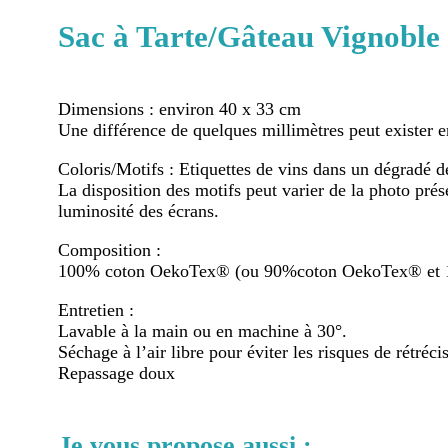
à
Tarte/Gâteau
Sac à Tarte/Gâteau Vignoble
Vignoble
Dimensions : environ 40 x 33 cm
Une différence de quelques millimètres peut exister en
Coloris/Motifs : Etiquettes de vins dans un dégradé d
La disposition des motifs peut varier de la photo prés
luminosité des écrans.
Composition :
100% coton OekoTex® (ou 90%coton OekoTex® et 10% 
Entretien :
Lavable à la main ou en machine à 30°.
Séchage à l’air libre pour éviter les risques de rétréc
Repassage doux
Je vous propose aussi :