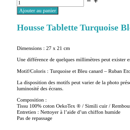
quantité
de
Ajouter au panier
Housse
Tablette
Turquoise
Housse Tablette Turquoise B
Bleu
Dimensions : 27 x 21 cm
Une différence de quelques millimètres peut exister en
Motif/Coloris : Turquoise et Bleu canard – Ruban Eto
La disposition des motifs peut varier de la photo prés
luminosité des écrans.
Composition :
Tissu 100% coton OekoTex ® / Simili cuir / Rembour
Entretien : Nettoyer à l’aide d’un chiffon humide
Pas de repassage