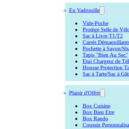
En Vadrouille
Vide-Poche
Protège Selle de Vél
Sac à Livre T1/T2
Carrés Démaquillant
Pochette à Savon/Sh
Tapis "Bien Au Sec"
Etui Chargeur de Té
Housse Protection Ta
Sac à Tarte/Sac à Gâ
Plaisir d'Offrir
Box Cuisine
Box Bien Etre
Box Rando
Coussin Personnalisa