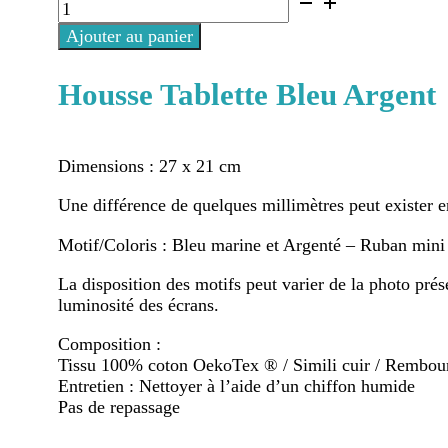
quantité
de
Ajouter au panier
Housse
Tablette
Bleu
Housse Tablette Bleu Argent
Argent
Dimensions : 27 x 21 cm
Une différence de quelques millimètres peut exister en
Motif/Coloris : Bleu marine et Argenté – Ruban mini 
La disposition des motifs peut varier de la photo prés
luminosité des écrans.
Composition :
Tissu 100% coton OekoTex ® / Simili cuir / Rembour
Entretien : Nettoyer à l’aide d’un chiffon humide
Pas de repassage