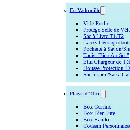
En Vadrouille
Vide-Poche
Protège Selle de Vél
Sac à Livre T1/T2
Carrés Démaquillant
Pochette à Savon/Sh
Tapis "Bien Au Sec"
Etui Chargeur de Té
Housse Protection Ta
Sac à Tarte/Sac à Gâ
Plaisir d'Offrir
Box Cuisine
Box Bien Etre
Box Rando
Coussin Personnalisa